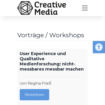
Vorträge / Workshops
Werkzeugleiste öffnen
User Experience und
Ein S
Qualitative
vor! 
Medienforschung: nicht-
Proj
messbares messbar machen
spiel
von Regina Frieß
von Ma
Weiterlesen
Weit