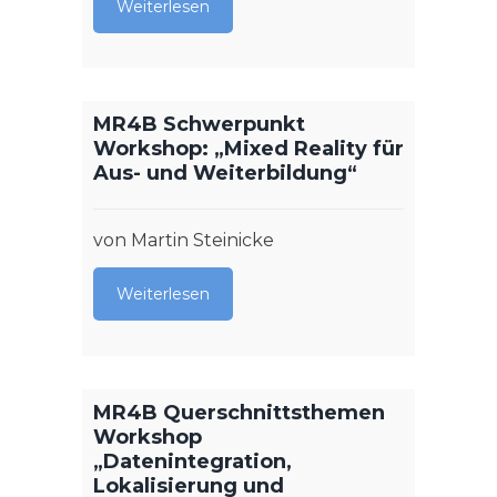
von Ma
Weiterlesen
Weit
MR4B Schwerpunkt
Workshop: „Mixed Reality für
Aus- und Weiterbildung“
The 
resea
Visua
von Martin Steinicke
Augme
Reali
Healt
Weiterlesen
von Ma
MR4B Querschnittsthemen
Weit
Workshop
„Datenintegration,
Lokalisierung und