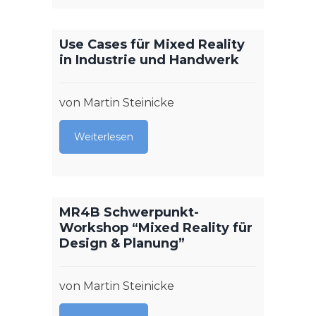
Use Cases für Mixed Reality
Von „
in Industrie und Handwerk
fließt
handl
Lerne
von Martin Steinicke
und I
Weiterlesen
von Ma
Weit
MR4B Schwerpunkt-
Workshop “Mixed Reality für
Design & Planung”
20th 
on e-
von Martin Steinicke