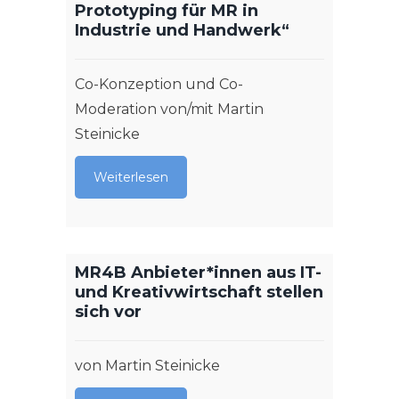
Prototyping für MR in
Industrie und Handwerk“
Mit K
digit
Komp
Co-Konzeption und Co-
Cochl
Moderation von/mit Martin
Steinicke
von Fl
Weiterlesen
Weit
MR4B Anbieter*innen aus IT-
und Kreativwirtschaft stellen
sich vor
von Martin Steinicke