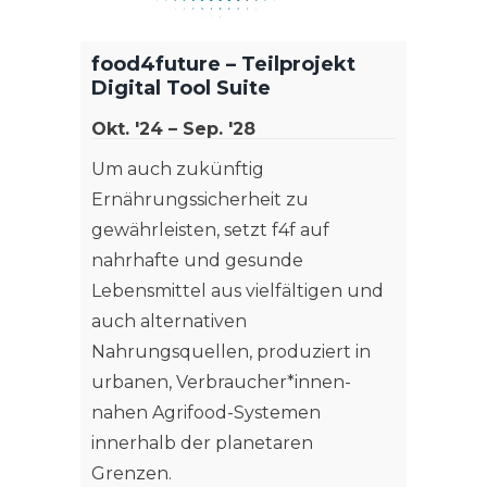
Scien
Feb. '
food4future – Teilprojekt
Digital Tool Suite
Die Ve
Lehre 
Okt. '24 – Sep. '28
Projekt
Um auch zukünftig
der d
Ernährungssicherheit zu
In den
gewährleisten, setzt f4f auf
dieses
nahrhafte und gesunde
German
Lebensmittel aus vielfältigen und
Applie
auch alternativen
übert
Nahrungsquellen, produziert in
urbanen, Verbraucher*innen-
Weit
nahen Agrifood-Systemen
innerhalb der planetaren
Grenzen.