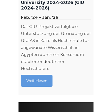
University 2024-2026 (GIU
2024-2026)
Feb. '24 – Jan. '26
Das GIU-Projekt verfolgt die
Unterstützung der Gründung der
GIU AS in Kairo als Hochschule für
angewandte Wissenschaft in
ProWe
Ägypten durch ein Konsortium
Jul. '1
etablierter deutscher
Hochschulen.
Das Pr
der En
Weiterlesen
Traini
Implan
ihnen 
ortsu
durchz