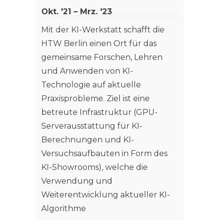
Okt. '21 – Mrz. '23
Grundl
protot
Mit der KI-Werkstatt schafft die
versch
HTW Berlin einen Ort für das
Wohng
gemeinsame Forschen, Lehren
und L
und Anwenden von KI-
Technologie auf aktuelle
Weit
Praxisprobleme. Ziel ist eine
betreute Infrastruktur (GPU-
Serverausstattung für KI-
Berechnungen und KI-
Versuchsaufbauten in Form des
KI-Showrooms), welche die
Verwendung und
Weiterentwicklung aktueller KI-
Algorithme