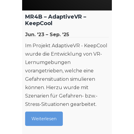
Kollab
transn
MR4B – AdaptiveVR –
Forsch
KeepCool
solche
Jun. '23 – Sep. '25
gemac
Im Projekt AdaptiveVR - KeepCool
Weit
wurde die Entwicklung von VR-
Lernumgebungen
vorangetrieben, welche eine
Gefahrensituation simulieren
können. Hierzu wurde mit
Szenarien für Gefahren- bzw.-
Stress-Situationen gearbeitet.
Weiterlesen