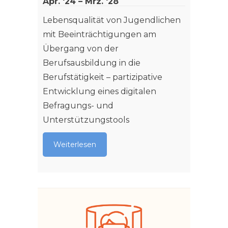
Apr. '24 – Mrz. '28
es, MR
Lösun
Lebensqualität von Jugendlichen
Kombin
mit Beeinträchtigungen am
KI-Tec
Übergang von der
die in 
Berufsausbildung in die
Werts
Berufstätigkeit – partizipative
Unter
Entwicklung eines digitalen
Einsa
Befragungs- und
Unterstützungstools
Weit
Weiterlesen