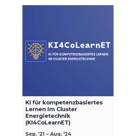
Trans
Dez. '
Der Tr
Erkennt
KI für kompetenzbasiertes
Lernen im Cluster
kein n
Energietechnik
Zuge v
(KI4CoLearnET)
Fachkr
Sep. '21 – Aug. '24
wieder