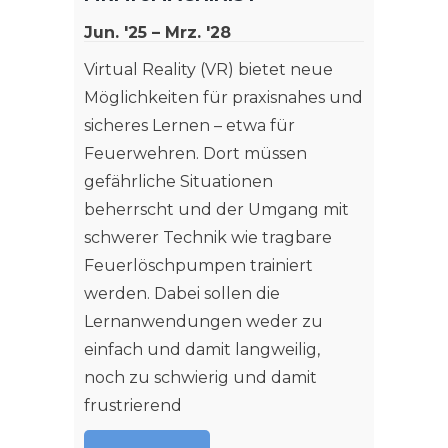
Entspr
Jun. '25 – Mrz. '28
Schwe
Forsch
Virtual Reality (VR) bietet neue
Media"
Möglichkeiten für praxisnahes und
"Koope
sicheres Lernen – etwa für
Medien
Feuerwehren. Dort müssen
(CoLea
gefährliche Situationen
Unter
beherrscht und der Umgang mit
Lernpr
schwerer Technik wie tragbare
unters
Feuerlöschpumpen trainiert
Themen
werden. Dabei sollen die
Techno
Lernanwendungen weder zu
einfach und damit langweilig,
Weit
noch zu schwierig und damit
frustrierend