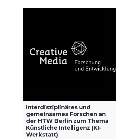
ARSci
Mrz. '
Im Rah
dem DV
Verban
Wasser
Interdisziplinäres und
digita
gemeinsames Forschen an
der HTW Berlin zum Thema
Reality
Künstliche Intelligenz (KI-
welche
Werkstatt)
HoloLe