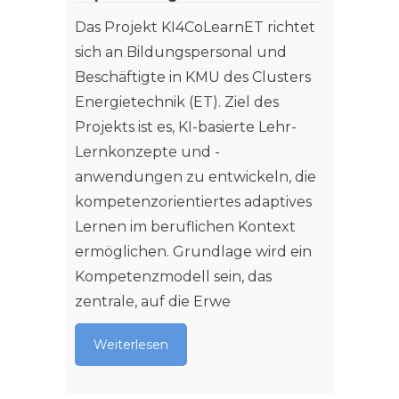
von Po
Das Projekt KI4CoLearnET richtet
Wissen
sich an Bildungspersonal und
Angew
Beschäftigte in KMU des Clusters
weisen
Energietechnik (ET). Ziel des
diesem
Projekts ist es, KI-basierte Lehr-
seit
Lernkonzepte und -
anwendungen zu entwickeln, die
Weit
kompetenzorientiertes adaptives
Lernen im beruflichen Kontext
ermöglichen. Grundlage wird ein
Kompetenzmodell sein, das
zentrale, auf die Erwe
Weiterlesen