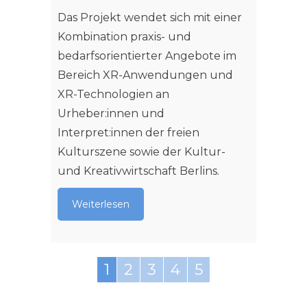
Forsch
Das Projekt wendet sich mit einer
Media"
Kombination praxis- und
zur ex
bedarfsorientierter Angebote im
Wisse
Bereich XR-Anwendungen und
entwic
XR-Technologien an
Weit
Urheber:innen und
Interpret:innen der freien
Kulturszene sowie der Kultur-
und Kreativwirtschaft Berlins.
Weiterlesen
1
2
3
4
5