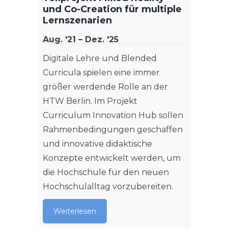
Produk
Sep. '
und Co-Creation für multiple
Prozes
Lernszenarien
Ziel d
somit 
mit de
Aug. '21 – Dez. '25
werde
Schöne
Digitale Lehre und Blended
von di
Weit
Curricula spielen eine immer
Simul
größer werdende Rolle an der
Test v
HTW Berlin. Im Projekt
in der
Curriculum Innovation Hub sollen
Umge
Rahmenbedingungen geschaffen
und innovative didaktische
Weit
Konzepte entwickelt werden, um
die Hochschule für den neuen
Hochschulalltag vorzubereiten.
Weiterlesen