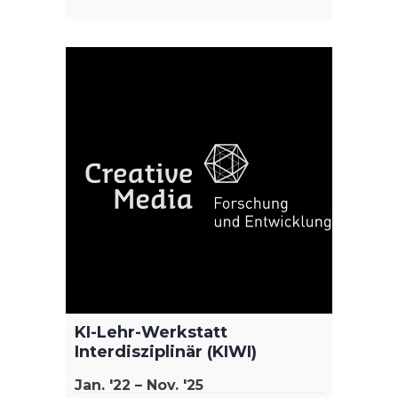
Mixed
für d
Bildu
(MRD
Okt. '
KI-Lehr-Werkstatt
Ziel de
Interdisziplinär (KIWI)
Erstel
Jan. '22 – Nov. '25