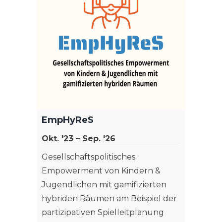
AUR
EmpHyReS
Apr. '1
Okt. '23 – Sep. '26
Im Mit
„AURO
Gesellschaftspolitisches
Organi
Empowerment von Kindern &
Anwen
Jugendlichen mit gamifizierten
Traini
hybriden Räumen am Beispiel der
techni
partizipativen Spielleitplanung