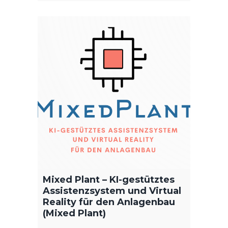
Indus
2015
Die Fo
Media"
X-Visu
Anwen
welch
Dokum
Wartun
erleich
das je
Ausdru
Mixed Plant – KI-gestütztes
Assistenzsystem und Virtual
vorge
Reality für den Anlagenbau
Wartun
(Mixed Plant)
allgem