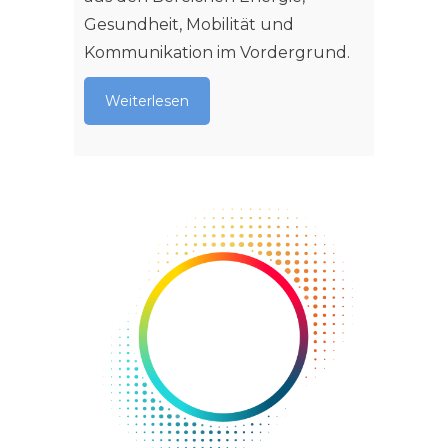
Weit
Gesundheit, Mobilität und
Kommunikation im Vordergrund.
Weiterlesen
Germa
Unive