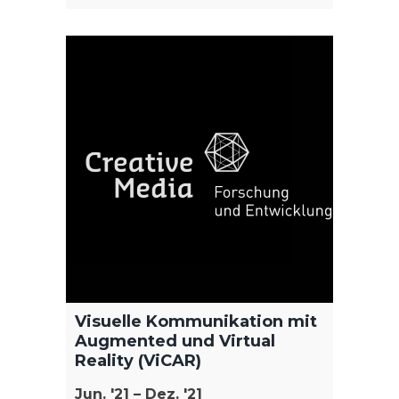
2014 –
Das F
Weite
Kultur
HTW Be
und vi
sogena
Dieser
interes
Kooper
Hochsc
versc
Visuelle Kommunikation mit
Entwic
Augmented und Virtual
Projek
Reality (ViCAR)
Jun. '21 – Dez. '21