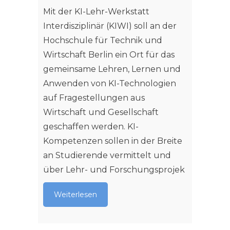
Concep
Mit der KI-Lehr-Werkstatt
"Augme
Interdisziplinär (KIWI) soll an der
basier
Hochschule für Technik und
von Pr
Wirtschaft Berlin ein Ort für das
Profes
gemeinsame Lehren, Lernen und
und St
Anwenden von KI-Technologien
"Germa
auf Fragestellungen aus
of App
Wirtschaft und Gesellschaft
Austau
geschaffen werden. KI-
Weit
Kompetenzen sollen in der Breite
an Studierende vermittelt und
über Lehr- und Forschungsprojek
Weiterlesen