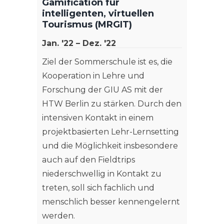
Gamification für
Deuts
intelligenten, virtuellen
Tourismus (MRGIT)
Kultur
Media"
Jan. '22 – Dez. '22
der Ro
Ziel der Sommerschule ist es, die
Kooperation in Lehre und
Weit
Forschung der GIU AS mit der
HTW Berlin zu stärken. Durch den
intensiven Kontakt in einem
projektbasierten Lehr-Lernsetting
und die Möglichkeit insbesondere
auch auf den Fieldtrips
niederschwellig in Kontakt zu
treten, soll sich fachlich und
menschlich besser kennengelernt
werden.