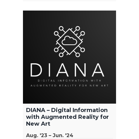
AgroW
Okt. '
Im Ra
"Konz
einer 
Studie
Wissen
die Ag
DIANA – Digital Information
(Agro
with Augmented Reality for
Forsc
New Art
der Zu
Aug. '23 – Jun. '24