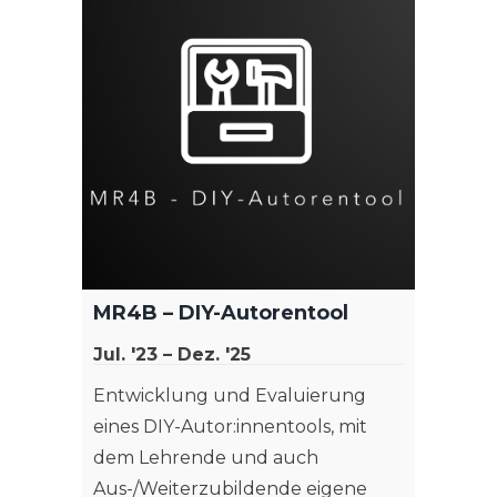
Gaming
Compli
Tragen
Möglic
Hören 
Weit
MR4B – DIY-Autorentool
Jul. '23 – Dez. '25
Entwicklung und Evaluierung
eines DIY-Autor:innentools, mit
dem Lehrende und auch
Aus-/Weiterzubildende eigene