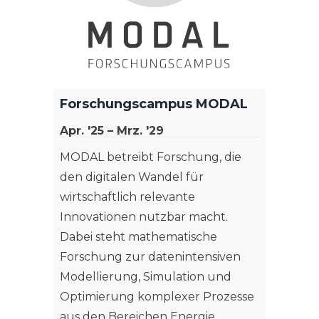
Forschungscampus MODAL
MR4B 
Sho
Apr. '25 – Mrz. '29
Jan. '
MODAL betreibt Forschung, die
Das Pr
den digitalen Wandel für
Entwi
wirtschaftlich relevante
Konze
Innovationen nutzbar macht.
einge
Dabei steht mathematische
und Au
Forschung zur datenintensiven
Teilvo
Modellierung, Simulation und
„Living
Optimierung komplexer Prozesse
aus den Bereichen Energie,