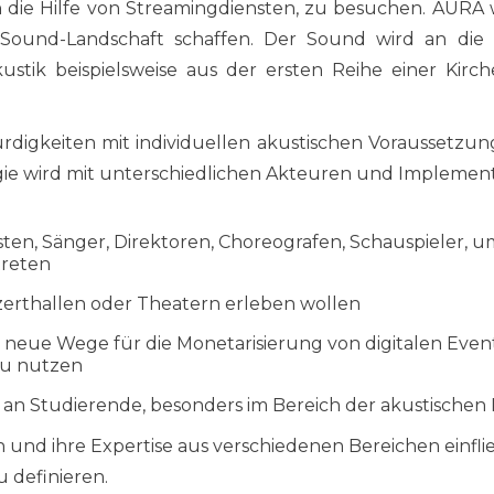
die Hilfe von Streamingdiensten, zu besuchen. AURA wi
e Sound-Landschaft schaffen. Der Sound wird an di
ustik beispielsweise aus der ersten Reihe einer Kir
igkeiten mit individuellen akustischen Voraussetzunge
gie wird mit unterschiedlichen Akteuren und Implemen
isten, Sänger, Direktoren, Choreografen, Schauspieler, u
treten
zerthallen oder Theatern erleben wollen
neue Wege für die Monetarisierung von digitalen Even
zu nutzen
n an Studierende, besonders im Bereich der akustische
und ihre Expertise aus verschiedenen Bereichen einfli
 definieren.