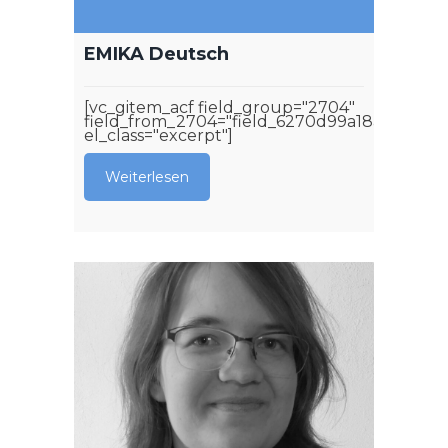
EMIKA Deutsch
[vc_gitem_acf field_group="2704"
field_from_2704="field_6270d99a18aa4"
el_class="excerpt"]
Weiterlesen