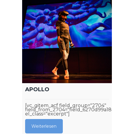
APOLLO
[vc_gitem_acf field_group="2704"
field_from_2704="field_6270d99a18aa4"
el_class="excerpt"]
Weiterlesen