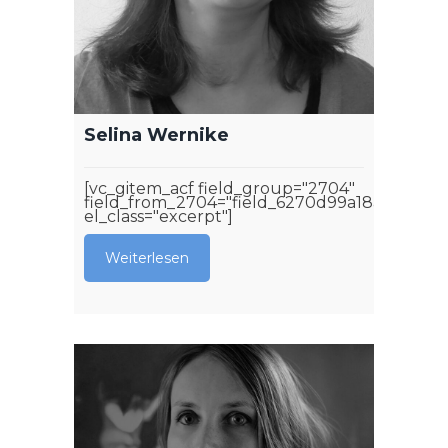
Selina Wernike
[vc_gitem_acf field_group="2704"
field_from_2704="field_6270d99a18aa4"
el_class="excerpt"]
Weiterlesen