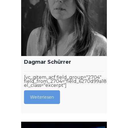
Dagmar Schürrer
[vc_gitem_acf field_group="2704"
field_from_2704="field_6270d99a18aa4"
el_class="excerpt"]
Weiterlesen