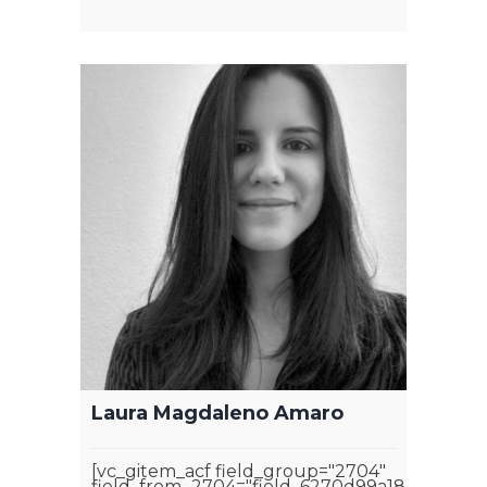
Laura Magdaleno Amaro
[vc_gitem_acf field_group="2704"
field_from_2704="field_6270d99a18aa4"