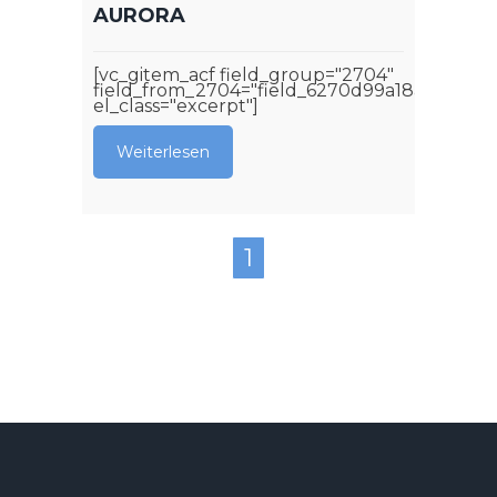
AURORA
[vc_gitem_acf field_group="2704"
field_from_2704="field_6270d99a18aa4"
el_class="excerpt"]
Weiterlesen
1