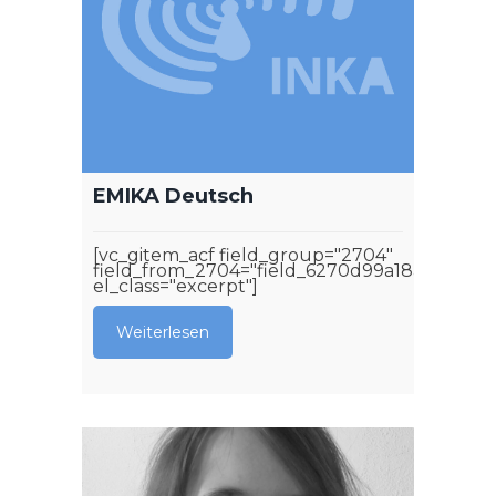
EMIKA Deutsch
[vc_gitem_acf field_group="2704"
field_from_2704="field_6270d99a18aa4"
el_class="excerpt"]
Weiterlesen