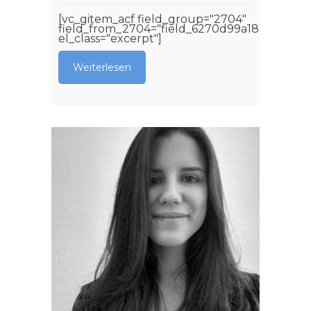
[vc_gitem_acf field_group="2704"
field_from_2704="field_6270d99a18aa4"
el_class="excerpt"]
Weiterlesen