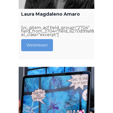
Laura Magdaleno Amaro
[vc_gitem_acf field_group="2704"
field_from_2704="field_6270d99a18aa4"
el_class="excerpt"]
Weiterlesen