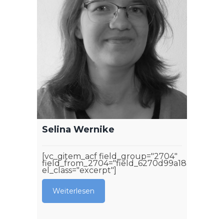
Selina Wernike
[vc_gitem_acf field_group="2704"
field_from_2704="field_6270d99a18aa4"
el_class="excerpt"]
Weiterlesen