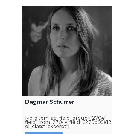
Dagmar Schürrer
[vc_gitem_acf field_group="2704"
field_from_2704="field_6270d99a18aa4"
el_class="excerpt"]