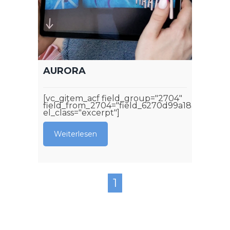
AURORA
[vc_gitem_acf field_group="2704"
field_from_2704="field_6270d99a18aa4"
el_class="excerpt"]
Weiterlesen
1