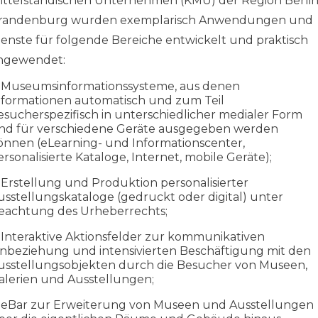
ittelständischen Unternehmen (KMU) der Region Berlin
randenburg wurden exemplarisch Anwendungen und
ienste für folgende Bereiche entwickelt und praktisch
ngewendet:
Museumsinformationssysteme, aus denen
nformationen automatisch und zum Teil
esucherspezifisch in unterschiedlicher medialer Form
nd für verschiedene Geräte ausgegeben werden
önnen (eLearning- und Informationscenter,
ersonalisierte Kataloge, Internet, mobile Geräte);
Erstellung und Produktion personalisierter
usstellungskataloge (gedruckt oder digital) unter
eachtung des Urheberrechts;
Interaktive Aktionsfelder zur kommunikativen
inbeziehung und intensivierten Beschäftigung mit den
usstellungsobjekten durch die Besucher von Museen,
alerien und Ausstellungen;
eBar zur Erweiterung von Museen und Ausstellungen