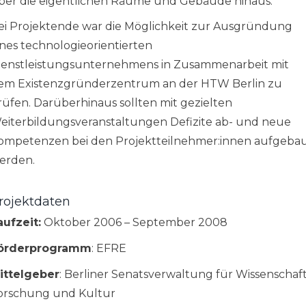
ber die eigentlichen Räume und Gebäude hinaus.
ei Projektende war die Möglichkeit zur Ausgründung
ines technologieorientierten
ienstleistungsunternehmens in Zusammenarbeit mit
em Existenzgründerzentrum an der HTW Berlin zu
rüfen. Darüberhinaus sollten mit gezielten
eiterbildungsveranstaltungen Defizite ab- und neue
ompetenzen bei den Projektteilnehmer:innen aufgeba
erden.
rojektdaten
aufzeit:
Oktober 2006 – September 2008
örderprogramm
: EFRE
ittelgeber
: Berliner Senatsverwaltung für Wissenschaft
orschung und Kultur