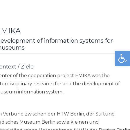
EMIKA
evelopment of information systems for
useums
Open toolbar
ontext / Ziele
enter of the cooperation project EMIKA was the
nterdisciplinary research for and the development of
useum information system.
m Verbund zwischen der HTW Berlin, der Stiftung
üdisches Museum Berlin sowie kleinen und